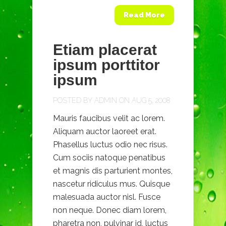
Read More
Etiam placerat
ipsum porttitor
ipsum
POSTED BY
ADMIN
ON AUG 5, 2008
Mauris faucibus velit ac lorem.
Aliquam auctor laoreet erat.
Phasellus luctus odio nec risus.
Cum sociis natoque penatibus
et magnis dis parturient montes,
nascetur ridiculus mus. Quisque
malesuada auctor nisl. Fusce
non neque. Donec diam lorem,
pharetra non, pulvinar id, luctus