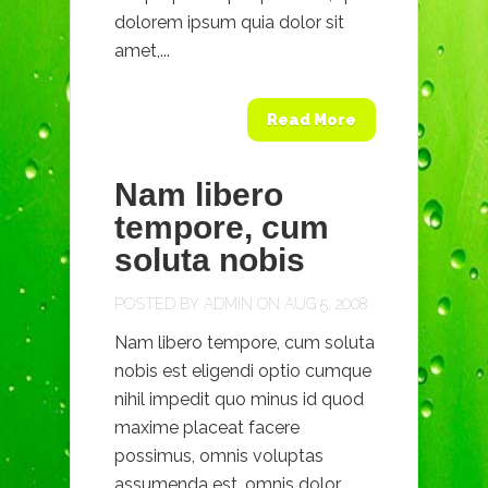
dolorem ipsum quia dolor sit
amet,...
Read More
Nam libero
tempore, cum
soluta nobis
POSTED BY
ADMIN
ON AUG 5, 2008
Nam libero tempore, cum soluta
nobis est eligendi optio cumque
nihil impedit quo minus id quod
maxime placeat facere
possimus, omnis voluptas
assumenda est, omnis dolor