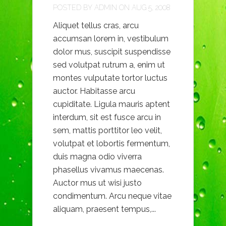
POSTED BY
ADMIN
ON AUG 5, 2008
Aliquet tellus cras, arcu
accumsan lorem in, vestibulum
dolor mus, suscipit suspendisse
sed volutpat rutrum a, enim ut
montes vulputate tortor luctus
auctor. Habitasse arcu
cupiditate. Ligula mauris aptent
interdum, sit est fusce arcu in
sem, mattis porttitor leo velit,
volutpat et lobortis fermentum,
duis magna odio viverra
phasellus vivamus maecenas.
Auctor mus ut wisi justo
condimentum. Arcu neque vitae
aliquam, praesent tempus,...