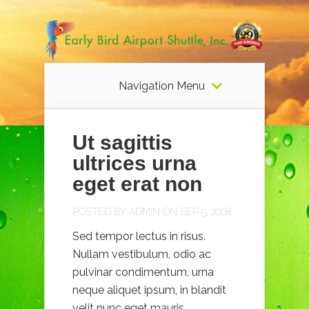
Navigation Menu
Ut sagittis
ultrices urna
eget erat non
POSTED BY
ADMIN
ON SEP 5, 2008
Sed tempor lectus in risus.
Nullam vestibulum, odio ac
pulvinar condimentum, urna
neque aliquet ipsum, in blandit
velit nunc eget mauris.