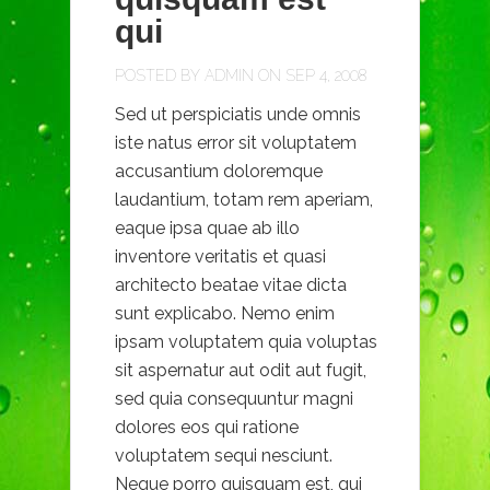
qui
POSTED BY
ADMIN
ON SEP 4, 2008
Sed ut perspiciatis unde omnis
iste natus error sit voluptatem
accusantium doloremque
laudantium, totam rem aperiam,
eaque ipsa quae ab illo
inventore veritatis et quasi
architecto beatae vitae dicta
sunt explicabo. Nemo enim
ipsam voluptatem quia voluptas
sit aspernatur aut odit aut fugit,
sed quia consequuntur magni
dolores eos qui ratione
voluptatem sequi nesciunt.
Neque porro quisquam est, qui