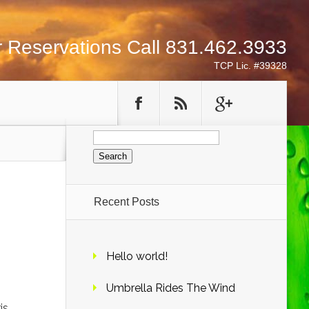
r Reservations Call 831.462.3933
TCP Lic. #39328
Search
for:
Recent Posts
Hello world!
Umbrella Rides The Wind
is.