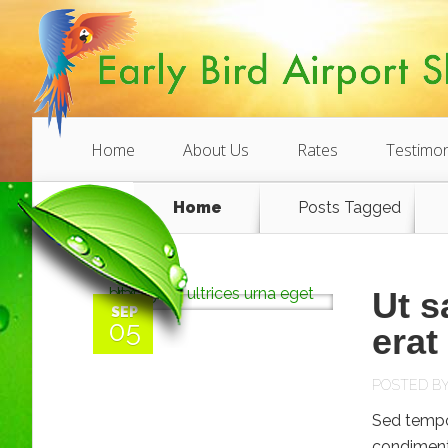
Home
About Us
Rates
Testimon
Home
Posts Tagged
Ut s
SEP
05
erat
POSTED B
Sed tempor
condimentu