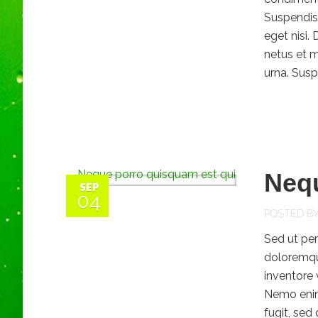
Suspendiss
eget nisi.
netus et m
urna. Susp
Nequ
SEP
04
POSTED B
Sed ut per
doloremqu
inventore 
Nemo enim
fugit, sed