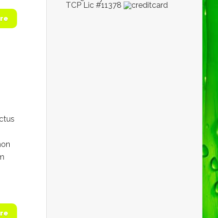
TCP Lic #11378
re
uctus
non
am
re