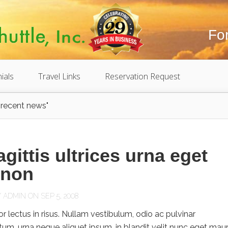
Fo
ials
Travel Links
Reservation Request
recent news"
agittis ultrices urna eget
 non
Y
ADMIN
ON SEP 5, 2008
 lectus in risus. Nullam vestibulum, odio ac pulvinar
m, urna neque aliquet ipsum, in blandit velit nunc eget maur