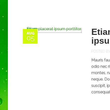
Etia
AUG
05
ips
POSTED B
Mauris fau
odio nec r
montes, na
neque. Don
suscipit, 
consequat 