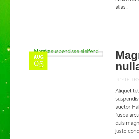
alias...
Magn
AUG
05
null
POSTED B
Aliquet te
suspendiss
auctor. Ha
fusce arcu
duis magn
justo cond