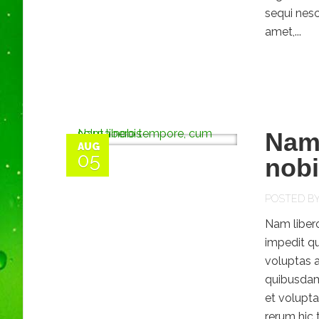
sequi nesc
amet,...
Nam 
AUG
05
nob
POSTED B
Nam libero
impedit q
voluptas 
quibusdam 
et volupt
rerum hic 