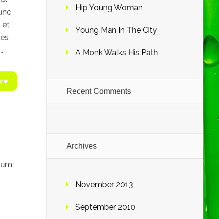
Hip Young Woman
Nunc
 et
Young Man In The City
ces
.
A Monk Walks His Path
re
Recent Comments
Archives
tium
November 2013
September 2010