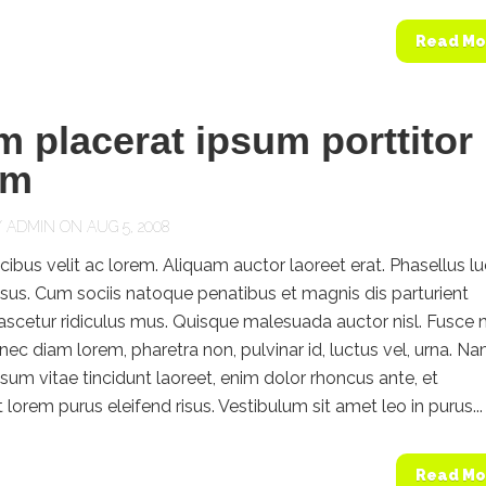
Read Mo
m placerat ipsum porttitor
um
Y
ADMIN
ON AUG 5, 2008
cibus velit ac lorem. Aliquam auctor laoreet erat. Phasellus l
isus. Cum sociis natoque penatibus et magnis dis parturient
scetur ridiculus mus. Quisque malesuada auctor nisl. Fusce 
ec diam lorem, pharetra non, pulvinar id, luctus vel, urna. N
ipsum vitae tincidunt laoreet, enim dolor rhoncus ante, et
lorem purus eleifend risus. Vestibulum sit amet leo in purus...
Read Mo