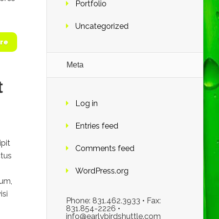
Portfolio
Uncategorized
re
Meta
t
Log in
Entries feed
pit
Comments feed
ctus
WordPress.org
tum,
isi
Phone: 831.462.3933 • Fax:
831.854-2226 •
info@earlybirdshuttle.com