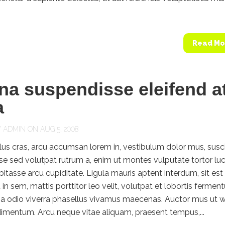
Read Mo
a suspendisse eleifend a
a
Y
ADMIN
ON AUG 5, 2008
llus cras, arcu accumsan lorem in, vestibulum dolor mus, susci
e sed volutpat rutrum a, enim ut montes vulputate tortor lu
bitasse arcu cupiditate. Ligula mauris aptent interdum, sit est
 in sem, mattis porttitor leo velit, volutpat et lobortis fermen
a odio viverra phasellus vivamus maecenas. Auctor mus ut w
imentum. Arcu neque vitae aliquam, praesent tempus,...