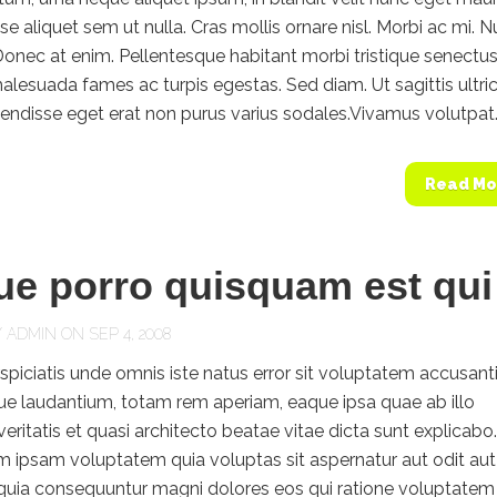
e aliquet sem ut nulla. Cras mollis ornare nisl. Morbi ac mi. 
 Donec at enim. Pellentesque habitant morbi tristique senectus
alesuada fames ac turpis egestas. Sed diam. Ut sagittis ultri
endisse eget erat non purus varius sodales.Vivamus volutpat..
Read Mo
e porro quisquam est qui
Y
ADMIN
ON SEP 4, 2008
spiciatis unde omnis iste natus error sit voluptatem accusan
e laudantium, totam rem aperiam, eaque ipsa quae ab illo
veritatis et quasi architecto beatae vitae dicta sunt explicabo.
 ipsam voluptatem quia voluptas sit aspernatur aut odit aut
 quia consequuntur magni dolores eos qui ratione voluptatem