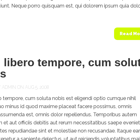
iunt. Neque porro quisquam est, qui dolorem ipsum quia dolor
Read Mo
libero tempore, cum solu
is
Y
ADMIN
ON AUG 5, 2008
 tempore, cum soluta nobis est eligendi optio cumque nihil
uo minus id quod maxime placeat facere possimus, omnis
assumenda est, omnis dolor repellendus. Temporibus autem
et aut officiis debitis aut rerum necessitatibus saepe eveniet
ates repudiandae sint et molestiae non recusandae. Itaque e
tenetur a sapiente delectus, ut aut reiciendis voluptatibus ma